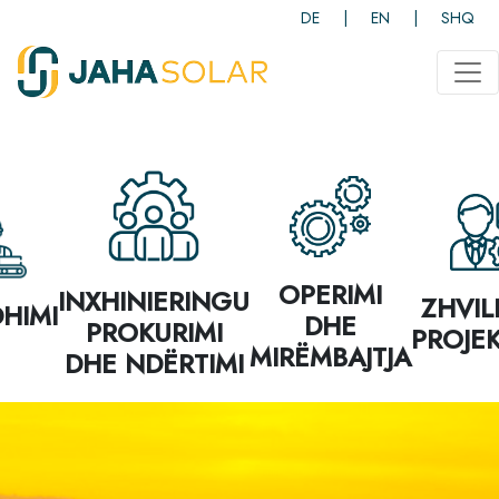
DE
|
EN
|
SHQ
OPERIMI
INXHINIERINGU
ZHVILL
HIMI
DHE
PROKURIMI
PROJE
MIRËMBAJTJA
DHE NDËRTIMI